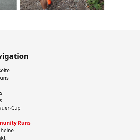
igation
seite
 uns
s
s
auer-Cup
unity Runs
cheine
akt