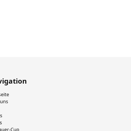
igation
seite
 uns
s
s
auer-Cup